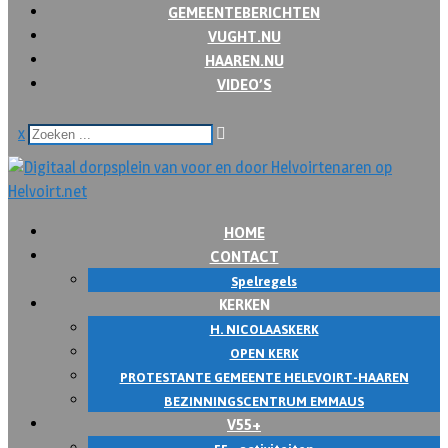
GEMEENTEBERICHTEN
VUGHT.NU
HAAREN.NU
VIDEO’S
x
HOME
CONTACT
Spelregels
KERKEN
H. NICOLAASKERK
OPEN KERK
PROTESTANTE GEMEENTE HELEVOIRT-HAAREN
BEZINNINGSCENTRUM EMMAUS
V55+