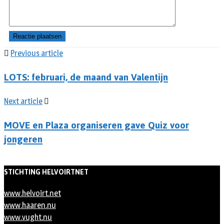
Previous article
LOTS: februari, de maand van Valentijn
Next article
MOVE en Plaza organiseren gave Quiz voor
jongeren
STICHTING HELVOIRTNET
www.helvoirt.net
www.haaren.nu
www.vught.nu