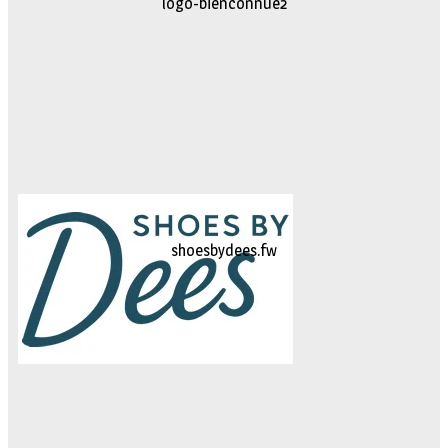
logo-movimiento.fw
logo-studiebegeleidinghelvoirt