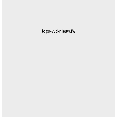
logo-vvd-nieuw.fw
Puur-en-Pracht