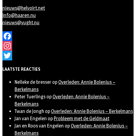
nieuws@helvoirt.net
info@haaren.nu
nieuws@vught.nu
Facebook
Instagram
Twitter
LAATSTE REACTIES
Nelleke de bresser
op
Overleden: Annie Bolenius –
Berkelmans
Peter Tuerlings
op
Overleden: Annie Bolenius –
Berkelmans
Twan de Jongh
op
Overleden: Annie Bolenius – Berkelmans
Jan van Engelen
op
Probleem met de Geldmaat
Jan en Roos van Engelen
op
Overleden: Annie Bolenius –
Berkelmans