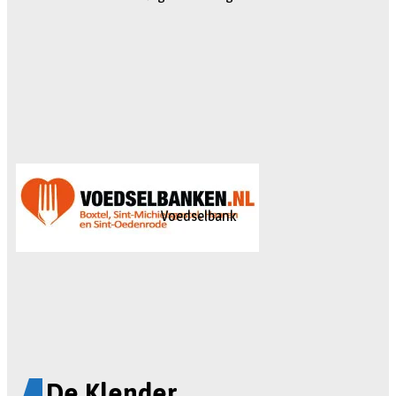
Voedselbank
De Klender