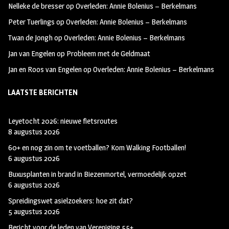
Nelleke de bresser
op
Overleden: Annie Bolenius – Berkelmans
k
m
Peter Tuerlings
op
Overleden: Annie Bolenius – Berkelmans
Twan de Jongh
op
Overleden: Annie Bolenius – Berkelmans
Jan van Engelen
op
Probleem met de Geldmaat
Jan en Roos van Engelen
op
Overleden: Annie Bolenius – Berkelmans
LAATSTE BERICHTEN
Leyetocht 2026: nieuwe fietsroutes
8 augustus 2026
60+ en nog zin om te voetballen? Kom Walking Footballen!
6 augustus 2026
Buxusplanten in brand in Biezenmortel, vermoedelijk opzet
6 augustus 2026
Spreidingswet asielzoekers: hoe zit dat?
5 augustus 2026
Bericht voor de leden van Vereniging 55+