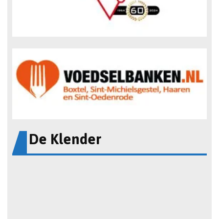
De Klender