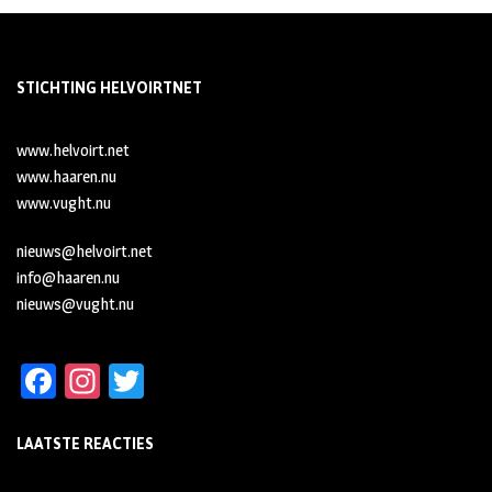
STICHTING HELVOIRTNET
www.helvoirt.net
www.haaren.nu
www.vught.nu
nieuws@helvoirt.net
info@haaren.nu
nieuws@vught.nu
Fa
In
T
ce
st
wi
LAATSTE REACTIES
b
ag
tt
oo
ra
er