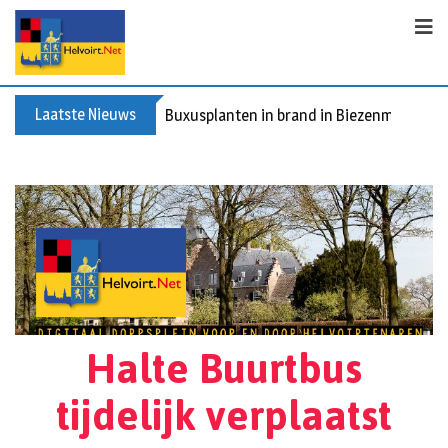
Laatste Nieuws
Buxusplanten in brand in Biezenmortel, v
Halte Buurtbus
tijdelijk verplaatst