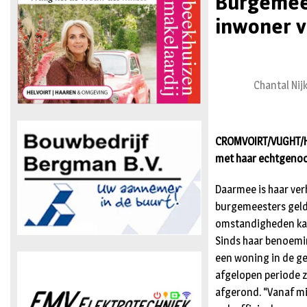
Burgemees
inwoner 
Chantal Ni
CROMVOIRT/VUGHT/HE
met haar echtgenoo
Daarmee is haar ver
burgemeesters geldt
omstandigheden kan 
Sinds haar benoeming
een woning in de gem
afgelopen periode z
afgerond. “Vanaf mij