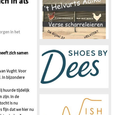
ch in als
n
rgen in het
heeft zich samen
 van Vught. Voor
 In bijzondere
j huurde tijdelijk
 zijn. In de
tocht is nu
 fijn dat we hier nu