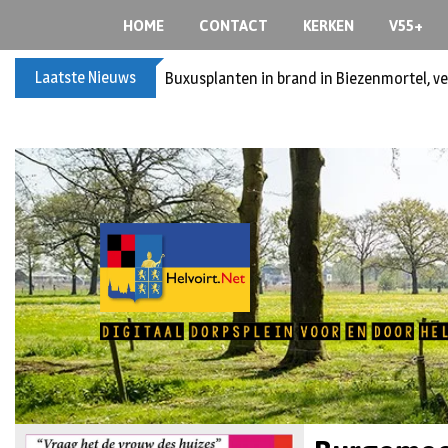
HOME
CONTACT
KERKEN
V55+
Laatste Nieuws
Spreidingswet asielzoekers: hoe zit dat?