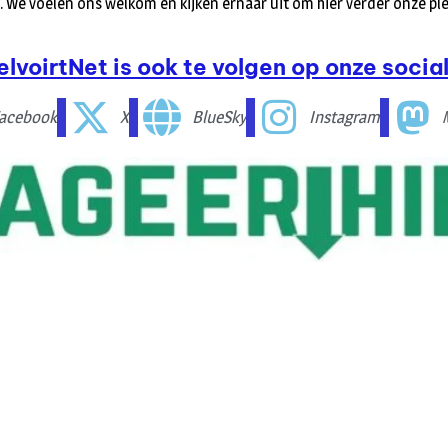
. We voelen ons welkom en kijken ernaar uit om hier verder onze ple
elvoirtNet is ook te volgen op onze social
acebook
X
BlueSky
Instagram