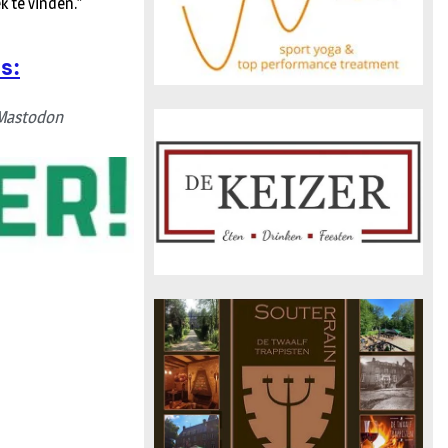
k te vinden.”
s:
Mastodon