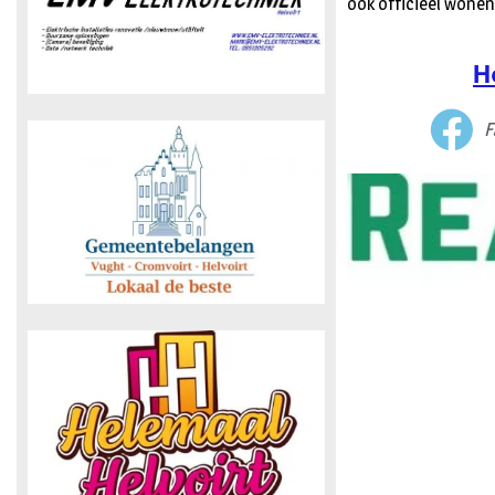
ook officieel wonen
H
F