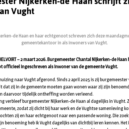
ter Nijkerken-de Haan schrijft zi
van Vught
jkerken-de Haan en haar echtgenoot schreven zich deze maandagmo
gemeentekantoor in als inwoners van Vught.
LVOIRT – 2 maart 2026. Burgemeester Chantal Nijkerken-de Haan 
t officieel ingeschreven als inwoner van de gemeente Vught.
huizing naar Vught afgerond. Sinds 2 april 2025 is zij burgemeester
 dat zij in de gemeente moeten gaan wonen waar zij zijn benoemd.
daarvoor tijdelijk ontheffing worden verleend.
 verbleef burgemeester Nijkerken-de Haan al dagelijks in Vught. Zi
eente, zodat zij dicht bij haar werk en de Vughtse samenleving kon
ochten zij en haar echtgenoot naar een passende woning. Die zoek
n benoeming heb ik Vught dagelijks van dichtbij leren kennen. Het is