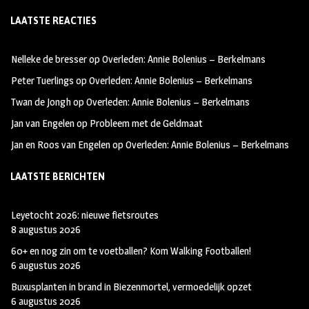
ce
st
wi
LAATSTE REACTIES
b
ag
tt
oo
ra
er
Nelleke de bresser
op
Overleden: Annie Bolenius – Berkelmans
k
m
Peter Tuerlings
op
Overleden: Annie Bolenius – Berkelmans
Twan de Jongh
op
Overleden: Annie Bolenius – Berkelmans
Jan van Engelen
op
Probleem met de Geldmaat
Jan en Roos van Engelen
op
Overleden: Annie Bolenius – Berkelmans
LAATSTE BERICHTEN
Leyetocht 2026: nieuwe fietsroutes
8 augustus 2026
60+ en nog zin om te voetballen? Kom Walking Footballen!
6 augustus 2026
Buxusplanten in brand in Biezenmortel, vermoedelijk opzet
6 augustus 2026