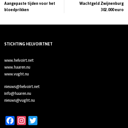
Aangepaste tijden voor het
Wachtgeld Zwijnenburg
bloedprikken
302.000 euro
STICHTING HELVOIRTNET
www.helvoirt.net
www.haaren.nu
www.vught.nu
nieuws@helvoirt.net
info@haaren.nu
nieuws@vught.nu
Fa
In
T