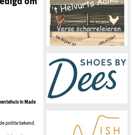
ledigd om
n
eentehuis in Made
e politie bekend.