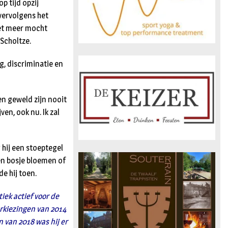
p tijd opzij
vervolgens het
et meer mocht
 Scholtze.
, discriminatie en
en geweld zijn nooit
en, ook nu. Ik zal
 hij een stoeptegel
Een bosje bloemen of
e hij toen.
iek actief voor de
erkiezingen van 2014
 van 2018 was hij er