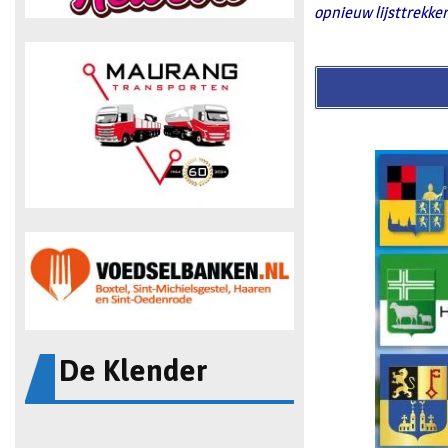
opnieuw lijsttrekke
De Klender