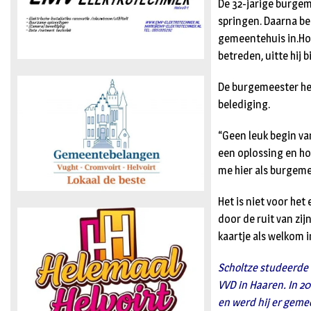
De 32-jarige burgem
springen. Daarna be
gemeentehuis in.Ho
betreden, uitte hij 
De burgemeester hee
belediging.
“Geen leuk begin va
een oplossing en hor
me hier als burgemee
Het is niet voor het
door de ruit van zi
kaartje als welkom i
Scholtze studeerde b
VVD in Haaren. In 2
en werd hij er geme