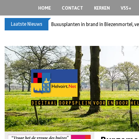
HOME
CONTACT
KERKEN
V55+
Laatste Nieuws
Spreidingswet asielzoekers: hoe zit dat?