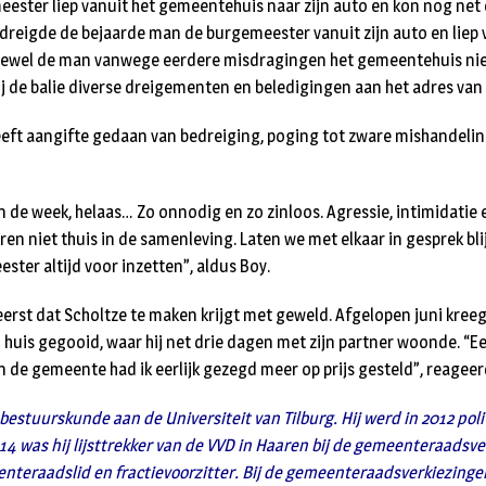
eester liep vanuit het gemeentehuis naar zijn auto en kon nog net o
dreigde de bejaarde man de burgemeester vanuit zijn auto en liep 
ewel de man vanwege eerdere misdragingen het gemeentehuis ni
bij de balie diverse dreigementen en beledigingen aan het adres van
ft aangifte gedaan van bedreiging, poging tot zware mishandeling
n de week, helaas… Zo onnodig en zo zinloos. Agressie, intimidatie 
en niet thuis in de samenleving. Laten we met elkaar in gesprek blijv
ster altijd voor inzetten”, aldus Boy.
 eerst dat Scholtze te maken krijgt met geweld. Afgelopen juni kreeg
jn huis gegooid, waar hij net drie dagen met zijn partner woonde. “
n de gemeente had ik eerlijk gezegd meer op prijs gesteld”, reageerd
estuurskunde aan de Universiteit van Tilburg. Hij werd in 2012 polit
014 was hij lijsttrekker van de VVD in Haaren bij de gemeenteraadsv
enteraadslid en fractievoorzitter. Bij de gemeenteraadsverkiezingen