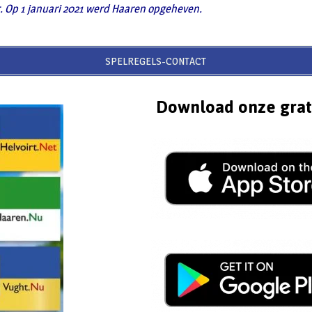
r. Op 1 januari 2021 werd Haaren opgeheven.
SPELREGELS-CONTACT
Download onze grat