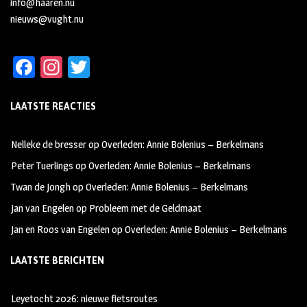
info@haaren.nu
nieuws@vught.nu
Fa
In
T
ce
st
wi
LAATSTE REACTIES
b
ag
tt
oo
ra
er
Nelleke de bresser
op
Overleden: Annie Bolenius – Berkelmans
k
m
Peter Tuerlings
op
Overleden: Annie Bolenius – Berkelmans
Twan de Jongh
op
Overleden: Annie Bolenius – Berkelmans
Jan van Engelen
op
Probleem met de Geldmaat
Jan en Roos van Engelen
op
Overleden: Annie Bolenius – Berkelmans
LAATSTE BERICHTEN
Leyetocht 2026: nieuwe fietsroutes