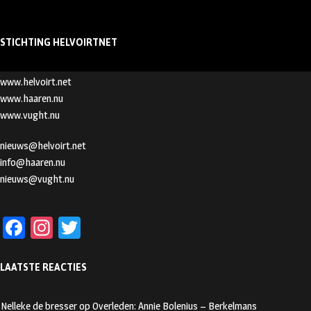
STICHTING HELVOIRTNET
www.helvoirt.net
www.haaren.nu
www.vught.nu
nieuws@helvoirt.net
info@haaren.nu
nieuws@vught.nu
Fa
In
T
ce
st
wi
LAATSTE REACTIES
b
ag
tt
oo
ra
er
Nelleke de bresser
op
Overleden: Annie Bolenius – Berkelmans