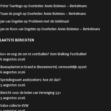
k
m
Peter Tuerlings
op
Overleden: Annie Bolenius – Berkelmans
Twan de Jongh
op
Overleden: Annie Bolenius – Berkelmans
Jan van Engelen
op
Probleem met de Geldmaat
Jan en Roos van Engelen
op
Overleden: Annie Bolenius – Berkelmans
LAATSTE BERICHTEN
60+ en nog zin om te voetballen? Kom Walking Footballen!
6 augustus 2026
Buxusplanten in brand in Biezenmortel, vermoedelijk opzet
6 augustus 2026
Spreidingswet asielzoekers: hoe zit dat?
5 augustus 2026
Bericht voor de leden van Vereniging 55+
5 augustus 2026
Valse collecte KVW
5 augustus 2026