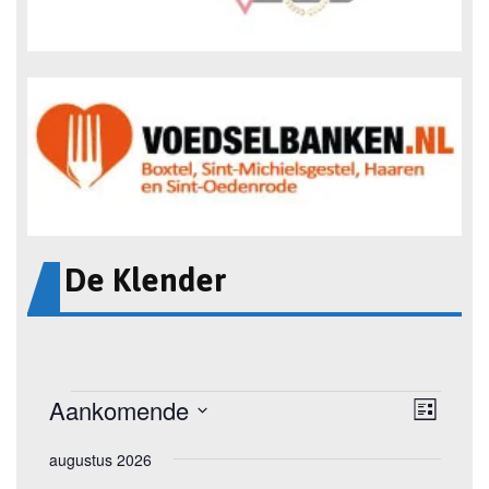
De Klender