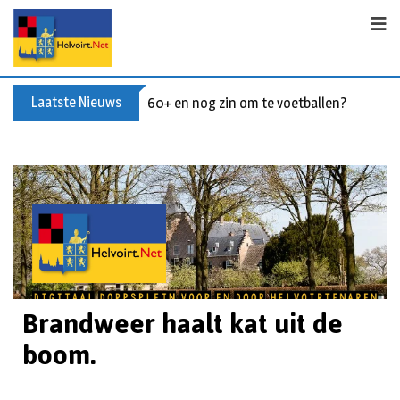
Laatste Nieuws
Buxusplanten in brand in Biezenmortel, v
Brandweer haalt kat uit de
boom.