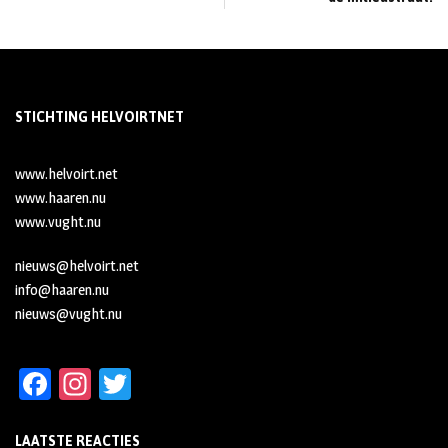
STICHTING HELVOIRTNET
www.helvoirt.net
www.haaren.nu
www.vught.nu
nieuws@helvoirt.net
info@haaren.nu
nieuws@vught.nu
Fa
In
T
ce
st
wi
LAATSTE REACTIES
b
ag
tt