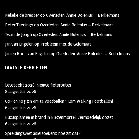
oo
ra
er
Nelleke de bresser
op
Overleden: Annie Bolenius – Berkelmans
k
m
Peter Tuerlings
op
Overleden: Annie Bolenius – Berkelmans
Twan de Jongh
op
Overleden: Annie Bolenius – Berkelmans
Jan van Engelen
op
Probleem met de Geldmaat
Jan en Roos van Engelen
op
Overleden: Annie Bolenius – Berkelmans
LAATSTE BERICHTEN
Leyetocht 2026: nieuwe fietsroutes
8 augustus 2026
60+ en nog zin om te voetballen? Kom Walking Footballen!
6 augustus 2026
Buxusplanten in brand in Biezenmortel, vermoedelijk opzet
6 augustus 2026
Spreidingswet asielzoekers: hoe zit dat?