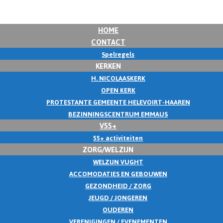
HOME
CONTACT
Spelregels
KERKEN
H. NICOLAASKERK
OPEN KERK
PROTESTANTE GEMEENTE HELEVOIRT-HAAREN
BEZINNINGSCENTRUM EMMAUS
V55+
55+ activiteiten
ZORG/WELZIJN
WELZIJN VUGHT
ACCOMODATIES EN GEBOUWEN
GEZONDHEID / ZORG
JEUGD / JONGEREN
OUDEREN
VERENIGINGEN / EVENEMENTEN