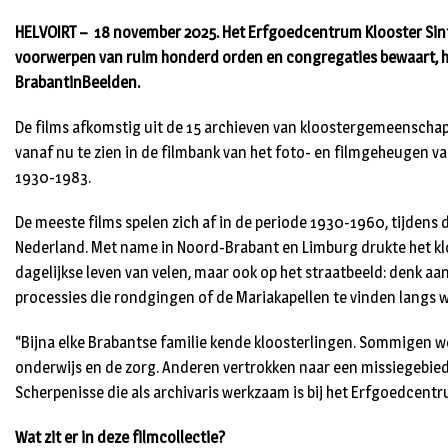
HELVOIRT – 18 november 2025. Het Erfgoedcentrum Klooster Sint
voorwerpen van ruim honderd orden en congregaties bewaart, hee
BrabantinBeelden.
De films afkomstig uit de 15 archieven van kloostergemeenschap
vanaf nu te zien in de filmbank van het foto- en filmgeheugen va
1930-1983.
De meeste films spelen zich af in de periode 1930-1960, tijdens 
Nederland. Met name in Noord-Brabant en Limburg drukte het klo
dagelijkse leven van velen, maar ook op het straatbeeld: denk aa
processies die rondgingen of de Mariakapellen te vinden langs 
“Bijna elke Brabantse familie kende kloosterlingen. Sommigen we
onderwijs en de zorg. Anderen vertrokken naar een missiegebied 
Scherpenisse die als archivaris werkzaam is bij het Erfgoedcentr
Wat zit er in deze filmcollectie?