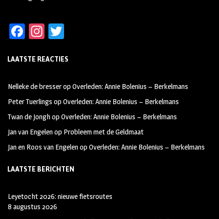
Fa
In
T
ce
st
wi
LAATSTE REACTIES
b
ag
tt
oo
ra
er
Nelleke de bresser
op
Overleden: Annie Bolenius – Berkelmans
k
m
Peter Tuerlings
op
Overleden: Annie Bolenius – Berkelmans
Twan de Jongh
op
Overleden: Annie Bolenius – Berkelmans
Jan van Engelen
op
Probleem met de Geldmaat
Jan en Roos van Engelen
op
Overleden: Annie Bolenius – Berkelmans
LAATSTE BERICHTEN
Leyetocht 2026: nieuwe fietsroutes
8 augustus 2026