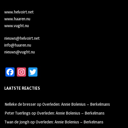
www.helvoirt.net
www.haaren.nu
www.vught.nu
nieuws@helvoirt.net
info@haaren.nu
nieuws@vught.nu
Fa
In
T
ce
st
wi
LAATSTE REACTIES
b
ag
tt
oo
ra
er
Nelleke de bresser
op
Overleden: Annie Bolenius – Berkelmans
k
m
Peter Tuerlings
op
Overleden: Annie Bolenius – Berkelmans
Twan de Jongh
op
Overleden: Annie Bolenius – Berkelmans