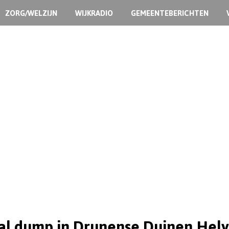
ZORG/WELZIJN
WIJKRADIO
GEMEENTEBERICHTEN
al dump in Drunense Duinen Helv