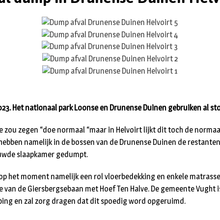
023. Het nationaal park Loonse en Drunense Duinen gebruiken al sto
je zou zegen “doe normaal “maar in Helvoirt lijkt dit toch de norma
hebben namelijk in de bossen van de Drunense Duinen de restanten
ouwde slaapkamer gedumpt.
e op het moment namelijk een rol vloerbedekking en enkele matras
e van de Giersbergsebaan met Hoef Ten Halve. De gemeente Vught i
ing en zal zorg dragen dat dit spoedig word opgeruimd.