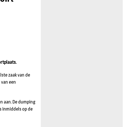
n
rtplaats.
alste zaak van de
 van een
sen aan. De dumping
s inmiddels op de