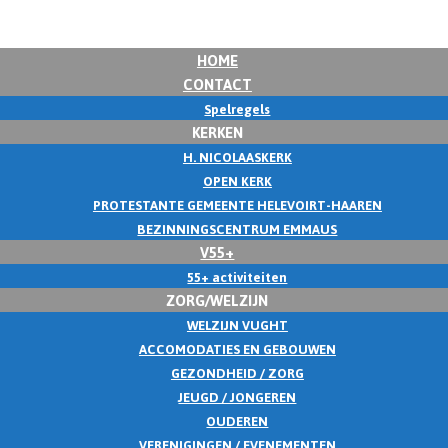
HOME
CONTACT
Spelregels
KERKEN
H. NICOLAASKERK
OPEN KERK
PROTESTANTE GEMEENTE HELEVOIRT-HAAREN
BEZINNINGSCENTRUM EMMAUS
V55+
55+ activiteiten
ZORG/WELZIJN
WELZIJN VUGHT
ACCOMODATIES EN GEBOUWEN
GEZONDHEID / ZORG
JEUGD / JONGEREN
OUDEREN
VERENIGINGEN / EVENEMENTEN