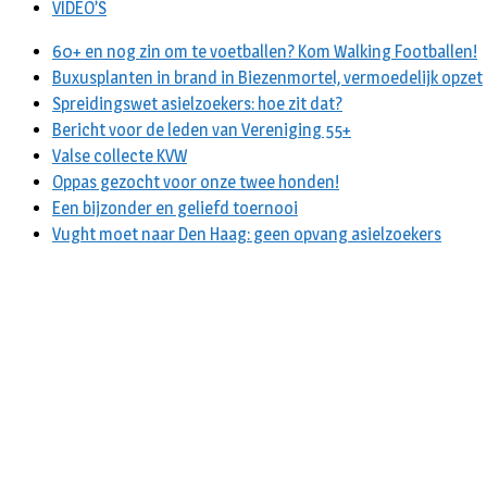
VIDEO’S
60+ en nog zin om te voetballen? Kom Walking Footballen!
Buxusplanten in brand in Biezenmortel, vermoedelijk opzet
Spreidingswet asielzoekers: hoe zit dat?
Bericht voor de leden van Vereniging 55+
Valse collecte KVW
Oppas gezocht voor onze twee honden!
Een bijzonder en geliefd toernooi
Vught moet naar Den Haag: geen opvang asielzoekers