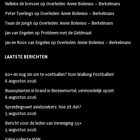
Nelleke de bresser
op
Overleden: Annie Bolenius – Berkelmans
k
m
Peter Tuerlings
op
Overleden: Annie Bolenius – Berkelmans
Twan de Jongh
op
Overleden: Annie Bolenius – Berkelmans
Jan van Engelen
op
Probleem met de Geldmaat
Jan en Roos van Engelen
op
Overleden: Annie Bolenius – Berkelmans
LAATSTE BERICHTEN
60+ en nog zin om te voetballen? Kom Walking Footballen!
6 augustus 2026
Buxusplanten in brand in Biezenmortel, vermoedelijk opzet
6 augustus 2026
Spreidingswet asielzoekers: hoe zit dat?
5 augustus 2026
Bericht voor de leden van Vereniging 55+
5 augustus 2026
Valse collecte KVW