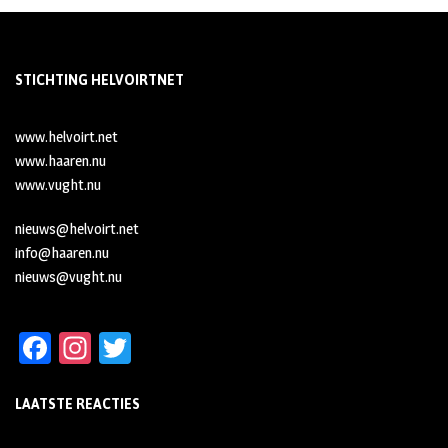
STICHTING HELVOIRTNET
www.helvoirt.net
www.haaren.nu
www.vught.nu
nieuws@helvoirt.net
info@haaren.nu
nieuws@vught.nu
Fa
In
T
ce
st
wi
LAATSTE REACTIES
b
ag
tt
oo
ra
er