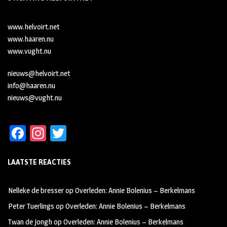
www.helvoirt.net
www.haaren.nu
www.vught.nu
nieuws@helvoirt.net
info@haaren.nu
nieuws@vught.nu
Fa
In
T
ce
st
wi
LAATSTE REACTIES
b
ag
tt
oo
ra
er
Nelleke de bresser
op
Overleden: Annie Bolenius – Berkelmans
k
m
Peter Tuerlings
op
Overleden: Annie Bolenius – Berkelmans
Twan de Jongh
op
Overleden: Annie Bolenius – Berkelmans