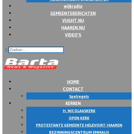
wijkradio
GEMEENTEBERICHTEN
VUGHT.NU
HAAREN.NU
VIDEO’S
x
HOME
CONTACT
Spelregels
KERKEN
H. NICOLAASKERK
OPEN KERK
PROTESTANTE GEMEENTE HELEVOIRT-HAAREN
BEZINNINGSCENTRUM EMMAUS