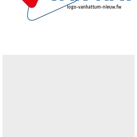
logo-vanhattum-nieuw.fw