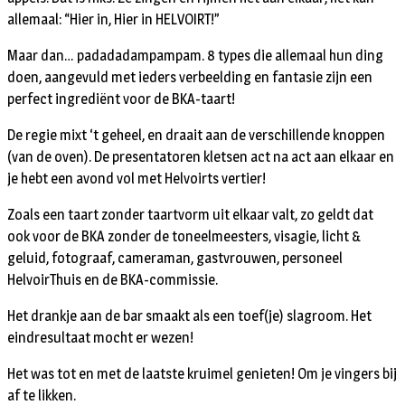
allemaal: “Hier in, Hier in HELVOIRT!”
Maar dan… padadadampampam. 8 types die allemaal hun ding
doen, aangevuld met ieders verbeelding en fantasie zijn een
perfect ingrediënt voor de BKA-taart!
De regie mixt ‘t geheel, en draait aan de verschillende knoppen
(van de oven). De presentatoren kletsen act na act aan elkaar en
je hebt een avond vol met Helvoirts vertier!
Zoals een taart zonder taartvorm uit elkaar valt, zo geldt dat
ook voor de BKA zonder de toneelmeesters, visagie, licht &
geluid, fotograaf, cameraman, gastvrouwen, personeel
HelvoirThuis en de BKA-commissie.
Het drankje aan de bar smaakt als een toef(je) slagroom. Het
eindresultaat mocht er wezen!
Het was tot en met de laatste kruimel genieten! Om je vingers bij
af te likken.