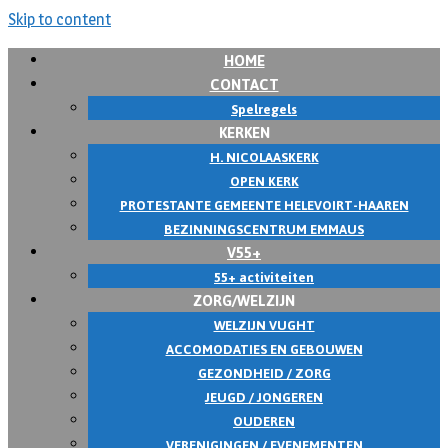
Skip to content
HOME
CONTACT
Spelregels
KERKEN
H. NICOLAASKERK
OPEN KERK
PROTESTANTE GEMEENTE HELEVOIRT-HAAREN
BEZINNINGSCENTRUM EMMAUS
V55+
55+ activiteiten
ZORG/WELZIJN
WELZIJN VUGHT
ACCOMODATIES EN GEBOUWEN
GEZONDHEID / ZORG
JEUGD / JONGEREN
OUDEREN
VERENIGINGEN / EVENEMENTEN