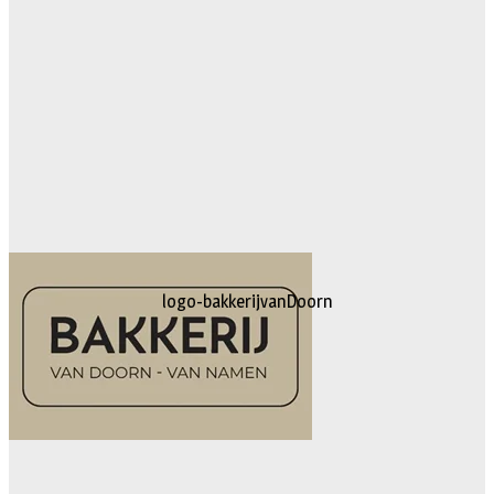
logo-bakkerijvanDoorn