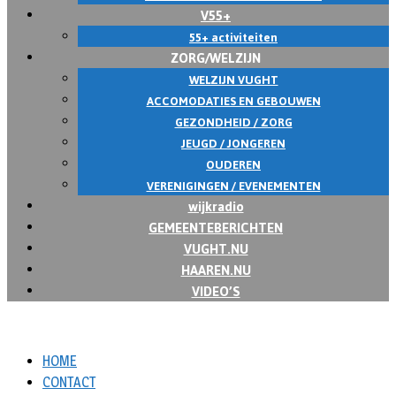
V55+
55+ activiteiten
ZORG/WELZIJN
WELZIJN VUGHT
ACCOMODATIES EN GEBOUWEN
GEZONDHEID / ZORG
JEUGD / JONGEREN
OUDEREN
VERENIGINGEN / EVENEMENTEN
wijkradio
GEMEENTEBERICHTEN
VUGHT.NU
HAAREN.NU
VIDEO’S
HOME
CONTACT