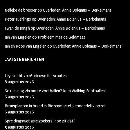
oo
ra
er
Nelleke de bresser
op
Overleden: Annie Bolenius – Berkelmans
k
m
Peter Tuerlings
op
Overleden: Annie Bolenius – Berkelmans
Twan de Jongh
op
Overleden: Annie Bolenius – Berkelmans
Jan van Engelen
op
Probleem met de Geldmaat
Jan en Roos van Engelen
op
Overleden: Annie Bolenius – Berkelmans
LAATSTE BERICHTEN
Leyetocht 2026: nieuwe fietsroutes
8 augustus 2026
60+ en nog zin om te voetballen? Kom Walking Footballen!
6 augustus 2026
Buxusplanten in brand in Biezenmortel, vermoedelijk opzet
6 augustus 2026
Spreidingswet asielzoekers: hoe zit dat?
5 augustus 2026