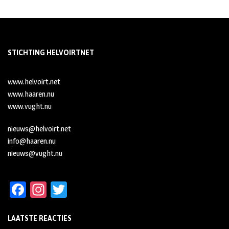
STICHTING HELVOIRTNET
www.helvoirt.net
www.haaren.nu
www.vught.nu
nieuws@helvoirt.net
info@haaren.nu
nieuws@vught.nu
Fa
In
T
ce
st
wi
LAATSTE REACTIES
b
ag
tt