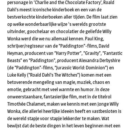
personage in ‘Charlie and the Chocolate Factory’, Roald
Dahl’s meest iconische kinderboek en een van de
bestverkochte kinderboeken aller tijden. De film laat zien
op welke wonderbaarlijke wijze ‘s werelds grootste
uitvinder, goochelaar en chocolatier de geliefde Willy
Wonka werd die we nu allemaal kennen. Paul King,
schrijver/regisseur van de “Paddington”-films, David
Heyman, producent van “Harry Potter”, “Gravity”, “Fantastic
Beasts” en “Paddington”, producent Alexandra Derbyshire
(de “Paddington”-films, “Jurassic World: Dominion”) en
Luke Kelly (“Roald Dahl’s The Witches”) komen met een
betoverende mengeling van magie, muziek, chaos en
emotie, gebracht met veel warmte en humor. In deze
onweerstaanbare, fantasierijke film, met in de titelrol
Timothée Chalamet, maken we kennis met een jonge Willy
Wonka, die allerlei heerlijke ideeën heeft en vastbesloten is
de wereld stapje voor stapje lekkerder te maken. Wat
bewijst dat de beste dingen in het leven beginnen met een