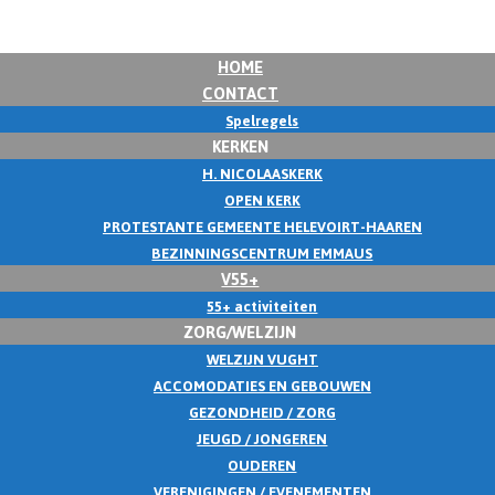
HOME
CONTACT
Spelregels
KERKEN
H. NICOLAASKERK
OPEN KERK
PROTESTANTE GEMEENTE HELEVOIRT-HAAREN
BEZINNINGSCENTRUM EMMAUS
V55+
55+ activiteiten
ZORG/WELZIJN
WELZIJN VUGHT
ACCOMODATIES EN GEBOUWEN
GEZONDHEID / ZORG
JEUGD / JONGEREN
OUDEREN
VERENIGINGEN / EVENEMENTEN