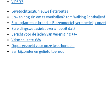
VIDEO’S
Leyetocht 2026: nieuwe fietsroutes
60+ en nog zin om te voetballen? Kom Walking Footballen!
Buxusplanten in brand in Biezenmortel, vermoedelijk opzet
Spreidingswet asielzoekers: hoe zit dat?
Bericht voor de leden van Vereniging 55+
Valse collecte KVW
Oppas gezocht voor onze twee honden!
Een bijzonder en geliefd toernooi