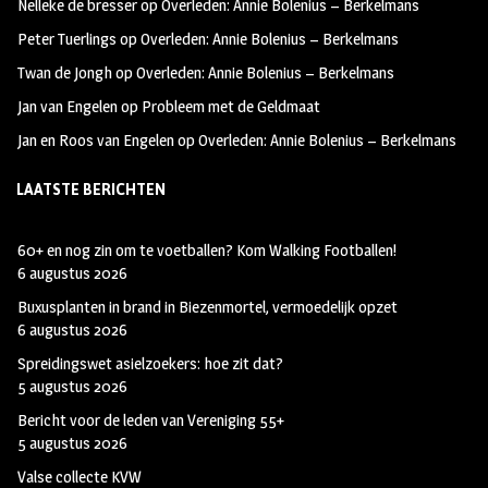
Nelleke de bresser
op
Overleden: Annie Bolenius – Berkelmans
k
m
Peter Tuerlings
op
Overleden: Annie Bolenius – Berkelmans
Twan de Jongh
op
Overleden: Annie Bolenius – Berkelmans
Jan van Engelen
op
Probleem met de Geldmaat
Jan en Roos van Engelen
op
Overleden: Annie Bolenius – Berkelmans
LAATSTE BERICHTEN
60+ en nog zin om te voetballen? Kom Walking Footballen!
6 augustus 2026
Buxusplanten in brand in Biezenmortel, vermoedelijk opzet
6 augustus 2026
Spreidingswet asielzoekers: hoe zit dat?
5 augustus 2026
Bericht voor de leden van Vereniging 55+
5 augustus 2026
Valse collecte KVW