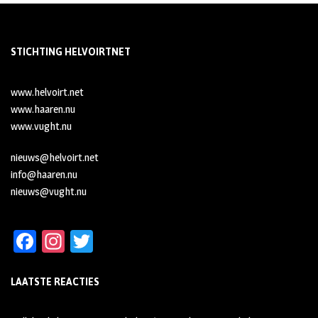
STICHTING HELVOIRTNET
www.helvoirt.net
www.haaren.nu
www.vught.nu
nieuws@helvoirt.net
info@haaren.nu
nieuws@vught.nu
Fa
In
T
ce
st
wi
LAATSTE REACTIES
b
ag
tt
oo
ra
er