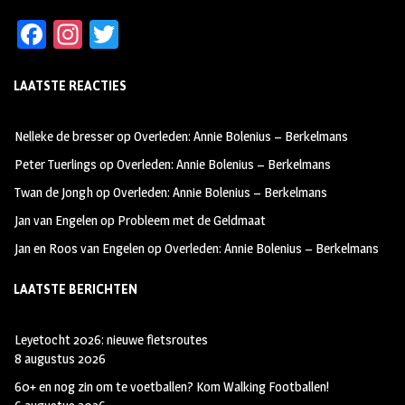
Fa
In
T
ce
st
wi
LAATSTE REACTIES
b
ag
tt
oo
ra
er
Nelleke de bresser
op
Overleden: Annie Bolenius – Berkelmans
k
m
Peter Tuerlings
op
Overleden: Annie Bolenius – Berkelmans
Twan de Jongh
op
Overleden: Annie Bolenius – Berkelmans
Jan van Engelen
op
Probleem met de Geldmaat
Jan en Roos van Engelen
op
Overleden: Annie Bolenius – Berkelmans
LAATSTE BERICHTEN
Leyetocht 2026: nieuwe fietsroutes
8 augustus 2026
60+ en nog zin om te voetballen? Kom Walking Footballen!