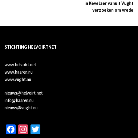
in Kevelaer vanuit Vught
verzoeken om vrede
STICHTING HELVOIRTNET
www.helvoirt.net
www.haaren.nu
www.vught.nu
nieuws@helvoirt.net
info@haaren.nu
nieuws@vught.nu
Fa
In
T