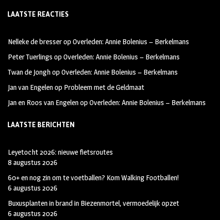
ce
st
wi
LAATSTE REACTIES
b
ag
tt
oo
ra
er
Nelleke de bresser
op
Overleden: Annie Bolenius – Berkelmans
k
m
Peter Tuerlings
op
Overleden: Annie Bolenius – Berkelmans
Twan de Jongh
op
Overleden: Annie Bolenius – Berkelmans
Jan van Engelen
op
Probleem met de Geldmaat
Jan en Roos van Engelen
op
Overleden: Annie Bolenius – Berkelmans
LAATSTE BERICHTEN
Leyetocht 2026: nieuwe fietsroutes
8 augustus 2026
60+ en nog zin om te voetballen? Kom Walking Footballen!
6 augustus 2026
Buxusplanten in brand in Biezenmortel, vermoedelijk opzet
6 augustus 2026