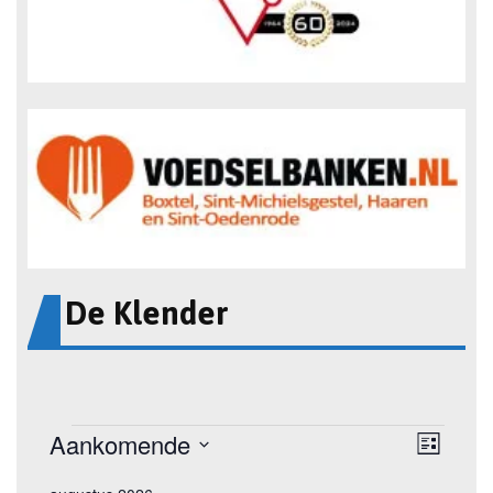
De Klender