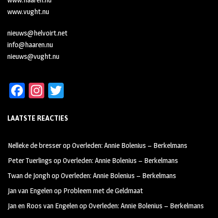
www.vught.nu
nieuws@helvoirt.net
info@haaren.nu
nieuws@vught.nu
Fa
In
T
ce
st
wi
LAATSTE REACTIES
b
ag
tt
oo
ra
er
Nelleke de bresser
op
Overleden: Annie Bolenius – Berkelmans
k
m
Peter Tuerlings
op
Overleden: Annie Bolenius – Berkelmans
Twan de Jongh
op
Overleden: Annie Bolenius – Berkelmans
Jan van Engelen
op
Probleem met de Geldmaat
Jan en Roos van Engelen
op
Overleden: Annie Bolenius – Berkelmans