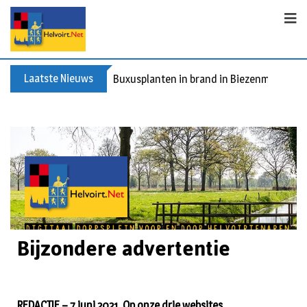
Laatste Nieuws
Buxusplanten in brand in Biezenmortel, v
Bijzondere advertentie
REDACTIE – 7 juni 2021. Op onze drie websites,