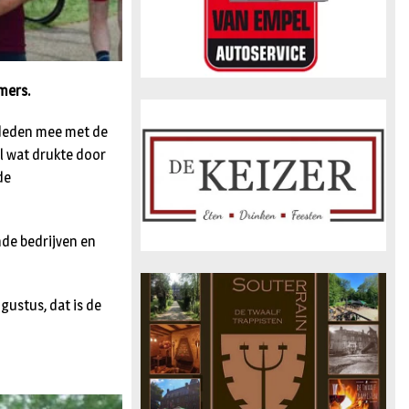
mers.
 deden mee met de
el wat drukte door
de
nde bedrijven en
gustus, dat is de