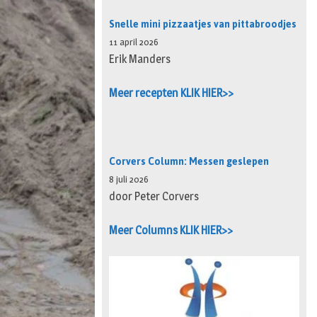
Snelle mini pizzaatjes van pittabroodjes
11 april 2026
Erik Manders
Meer recepten KLIK HIER>>
Corvers Column: Messen geslepen
8 juli 2026
door Peter Corvers
Meer Columns KLIK HIER>>