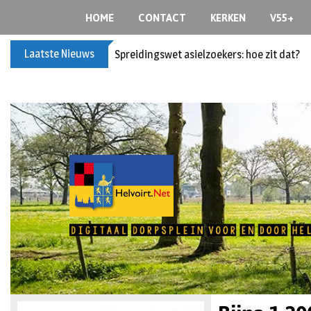
HOME
CONTACT
KERKEN
V55+
Laatste Nieuws
Bericht voor de leden van Vereniging 55+