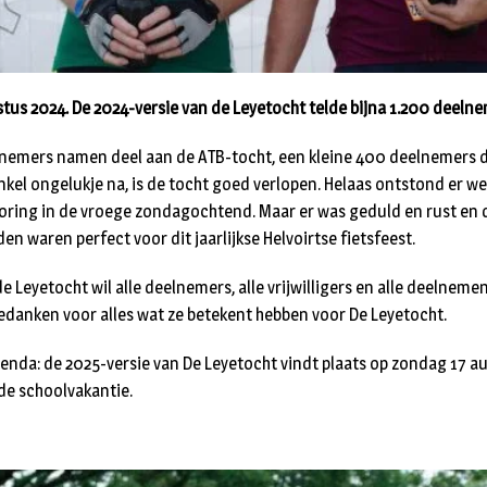
tus 2024. De 2024-versie van de Leyetocht telde bijna 1.200 deelne
lnemers namen deel aan de ATB-tocht, een kleine 400 deelnemers
enkel ongelukje na, is de tocht goed verlopen. Helaas ontstond er w
oring in de vroege zondagochtend. Maar er was geduld en rust en 
 waren perfect voor dit jaarlijkse Helvoirtse fietsfeest.
e Leyetocht wil alle deelnemers, alle vrijwilligers en alle deelneme
bedanken voor alles wat ze betekent hebben voor De Leyetocht.
genda: de 2025-versie van De Leyetocht vindt plaats op zondag 17 au
de schoolvakantie.