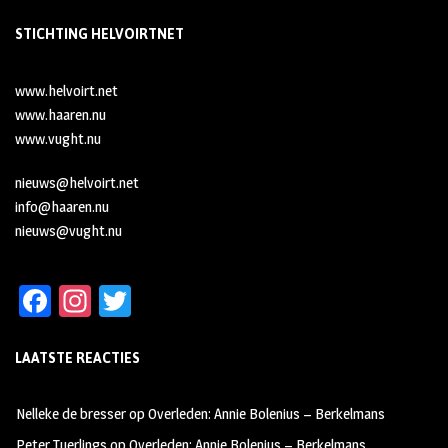
STICHTING HELVOIRTNET
www.helvoirt.net
www.haaren.nu
www.vught.nu
nieuws@helvoirt.net
info@haaren.nu
nieuws@vught.nu
Fa
In
T
ce
st
wi
LAATSTE REACTIES
b
ag
tt
oo
ra
er
Nelleke de bresser
op
Overleden: Annie Bolenius – Berkelmans
k
m
Peter Tuerlings
op
Overleden: Annie Bolenius – Berkelmans