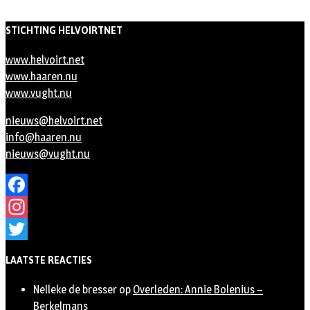
STICHTING HELVOIRTNET
www.helvoirt.net
www.haaren.nu
www.vught.nu
nieuws@helvoirt.net
info@haaren.nu
nieuws@vught.nu
Facebook
Instagram
Twitter
LAATSTE REACTIES
Nelleke de bresser
op
Overleden: Annie Bolenius –
Berkelmans