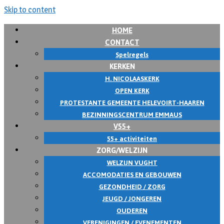
Skip to content
HOME
CONTACT
Spelregels
KERKEN
H. NICOLAASKERK
OPEN KERK
PROTESTANTE GEMEENTE HELEVOIRT-HAAREN
BEZINNINGSCENTRUM EMMAUS
V55+
55+ activiteiten
ZORG/WELZIJN
WELZIJN VUGHT
ACCOMODATIES EN GEBOUWEN
GEZONDHEID / ZORG
JEUGD / JONGEREN
OUDEREN
VERENIGINGEN / EVENEMENTEN