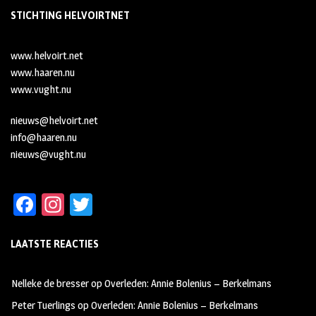
STICHTING HELVOIRTNET
www.helvoirt.net
www.haaren.nu
www.vught.nu
nieuws@helvoirt.net
info@haaren.nu
nieuws@vught.nu
Fa
In
T
ce
st
wi
LAATSTE REACTIES
b
ag
tt
oo
ra
er
Nelleke de bresser
op
Overleden: Annie Bolenius – Berkelmans
k
m
Peter Tuerlings
op
Overleden: Annie Bolenius – Berkelmans