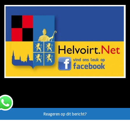
Reageren op dit bericht?
© Auteursrecht op eigen tekst/beeld van
Helvoirt.net
,
Haaren.nu
en
Vught.nu
uitdrukkelijk voorbehouden.
Webdesign Vanoo Media