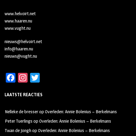
www.helvoirt.net
www.haaren.nu
www.vught.nu
nieuws@helvoirt.net
info@haaren.nu
nieuws@vught.nu
Fa
In
T
ce
st
wi
LAATSTE REACTIES
b
ag
tt
oo
ra
er
Nelleke de bresser
op
Overleden: Annie Bolenius – Berkelmans
k
m
Peter Tuerlings
op
Overleden: Annie Bolenius – Berkelmans
Twan de Jongh
op
Overleden: Annie Bolenius – Berkelmans