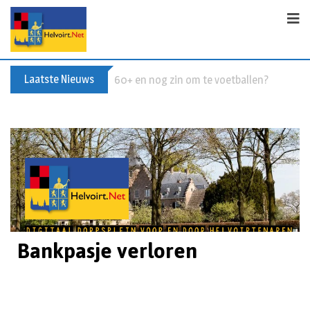
Laatste Nieuws
Buxusplanten in brand in Biezenmortel, v
Bankpasje verloren