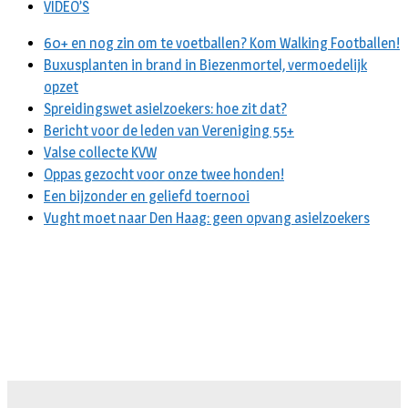
VIDEO’S
60+ en nog zin om te voetballen? Kom Walking Footballen!
Buxusplanten in brand in Biezenmortel, vermoedelijk
opzet
Spreidingswet asielzoekers: hoe zit dat?
Bericht voor de leden van Vereniging 55+
Valse collecte KVW
Oppas gezocht voor onze twee honden!
Een bijzonder en geliefd toernooi
Vught moet naar Den Haag: geen opvang asielzoekers