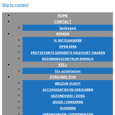
Skip to content
HOME
CONTACT
Spelregels
KERKEN
H. NICOLAASKERK
OPEN KERK
PROTESTANTE GEMEENTE HELEVOIRT-HAAREN
BEZINNINGSCENTRUM EMMAUS
V55+
55+ activiteiten
ZORG/WELZIJN
WELZIJN VUGHT
ACCOMODATIES EN GEBOUWEN
GEZONDHEID / ZORG
JEUGD / JONGEREN
OUDEREN
VERENIGINGEN / EVENEMENTEN