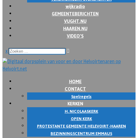
wijkradio
GEMEENTEBERICHTEN
VUGHT.NU
HAAREN.NU
VIDEO’S
x
HOME
CONTACT
Spelregels
KERKEN
H. NICOLAASKERK
OPEN KERK
PROTESTANTE GEMEENTE HELEVOIRT-HAAREN
BEZINNINGSCENTRUM EMMAUS