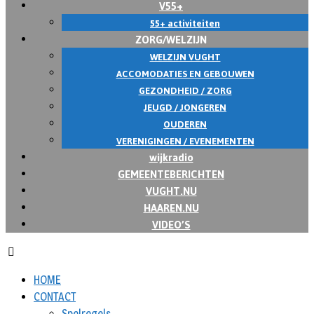
V55+
55+ activiteiten
ZORG/WELZIJN
WELZIJN VUGHT
ACCOMODATIES EN GEBOUWEN
GEZONDHEID / ZORG
JEUGD / JONGEREN
OUDEREN
VERENIGINGEN / EVENEMENTEN
wijkradio
GEMEENTEBERICHTEN
VUGHT.NU
HAAREN.NU
VIDEO’S
HOME
CONTACT
Spelregels