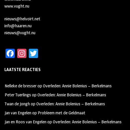
www.vught.nu
nieuws@helvoirt.net
info@haaren.nu
nieuws@vught.nu
Fa
In
T
ce
st
wi
LAATSTE REACTIES
b
ag
tt
oo
ra
er
Nelleke de bresser
op
Overleden: Annie Bolenius – Berkelmans
k
m
Peter Tuerlings
op
Overleden: Annie Bolenius – Berkelmans
Twan de Jongh
op
Overleden: Annie Bolenius – Berkelmans
Jan van Engelen
op
Probleem met de Geldmaat
Jan en Roos van Engelen
op
Overleden: Annie Bolenius – Berkelmans