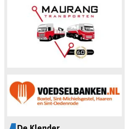
De Klender