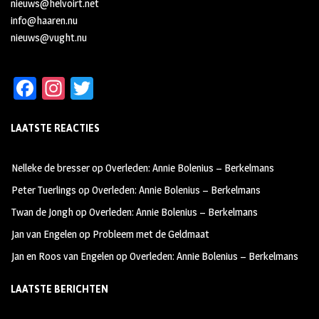
nieuws@helvoirt.net
info@haaren.nu
nieuws@vught.nu
Fa
In
T
ce
st
wi
LAATSTE REACTIES
b
ag
tt
oo
ra
er
Nelleke de bresser
op
Overleden: Annie Bolenius – Berkelmans
k
m
Peter Tuerlings
op
Overleden: Annie Bolenius – Berkelmans
Twan de Jongh
op
Overleden: Annie Bolenius – Berkelmans
Jan van Engelen
op
Probleem met de Geldmaat
Jan en Roos van Engelen
op
Overleden: Annie Bolenius – Berkelmans
LAATSTE BERICHTEN