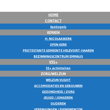
HOME
CONTACT
Spelregels
KERKEN
H. NICOLAASKERK
OPEN KERK
PROTESTANTE GEMEENTE HELEVOIRT-HAAREN
BEZINNINGSCENTRUM EMMAUS
V55+
55+ activiteiten
ZORG/WELZIJN
WELZIJN VUGHT
ACCOMODATIES EN GEBOUWEN
GEZONDHEID / ZORG
JEUGD / JONGEREN
OUDEREN
VERENIGINGEN / EVENEMENTEN