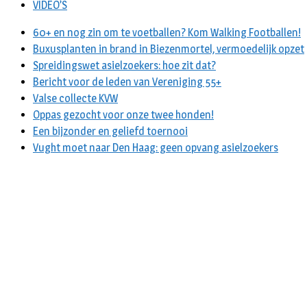
VIDEO’S
60+ en nog zin om te voetballen? Kom Walking Footballen!
Buxusplanten in brand in Biezenmortel, vermoedelijk opzet
Spreidingswet asielzoekers: hoe zit dat?
Bericht voor de leden van Vereniging 55+
Valse collecte KVW
Oppas gezocht voor onze twee honden!
Een bijzonder en geliefd toernooi
Vught moet naar Den Haag: geen opvang asielzoekers