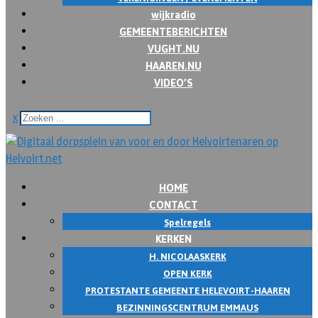
wijkradio
GEMEENTEBERICHTEN
VUGHT.NU
HAAREN.NU
VIDEO’S
x
HOME
CONTACT
Spelregels
KERKEN
H. NICOLAASKERK
OPEN KERK
PROTESTANTE GEMEENTE HELEVOIRT-HAAREN
BEZINNINGSCENTRUM EMMAUS