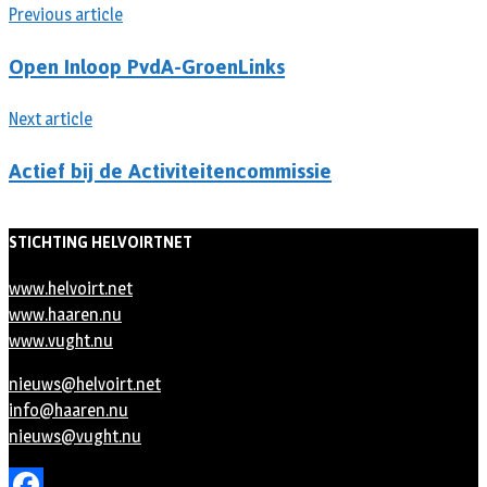
Previous article
Open Inloop PvdA-GroenLinks
Next article
Actief bij de Activiteitencommissie
STICHTING HELVOIRTNET
www.helvoirt.net
www.haaren.nu
www.vught.nu
nieuws@helvoirt.net
info@haaren.nu
nieuws@vught.nu