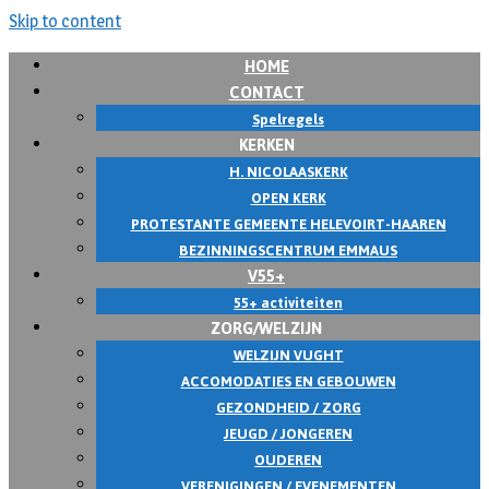
Skip to content
HOME
CONTACT
Spelregels
KERKEN
H. NICOLAASKERK
OPEN KERK
PROTESTANTE GEMEENTE HELEVOIRT-HAAREN
BEZINNINGSCENTRUM EMMAUS
V55+
55+ activiteiten
ZORG/WELZIJN
WELZIJN VUGHT
ACCOMODATIES EN GEBOUWEN
GEZONDHEID / ZORG
JEUGD / JONGEREN
OUDEREN
VERENIGINGEN / EVENEMENTEN