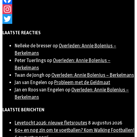
Facebook
Instagram
Twitter
LAATSTE REACTIES
Nelleke de bresser
op
Overleden: Annie Bolenius –
Berkelmans
Peter Tuerlings
op
Overleden: Annie Bolenius –
Berkelmans
Twan de Jongh
op
Overleden: Annie Bolenius – Berkelmans
Jan van Engelen
op
Probleem met de Geldmaat
Jan en Roos van Engelen
op
Overleden: Annie Bolenius –
Berkelmans
LAATSTE BERICHTEN
Leyetocht 2026: nieuwe fietsroutes
8 augustus 2026
60+ en nog zin om te voetballen? Kom Walking Footballen!