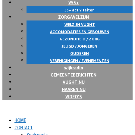
V55+
55+ activiteiten
ZORG/WELZIJN
WELZIJN VUGHT
ACCOMODATIES EN GEBOUWEN
GEZONDHEID / ZORG
JEUGD / JONGEREN
OUDEREN
VERENIGINGEN / EVENEMENTEN
wijkradio
GEMEENTEBERICHTEN
VUGHT.NU
HAAREN.NU
VIDEO’S
HOME
CONTACT
Spelregels