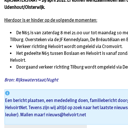
RIJKSWATERSTAAT – 29 april 2021. Er komen werkzaamheden aan 
Udenhout/Oisterwijk.
Hierdoor is er hinder op de volgende momenten:
De N65 is van zaterdag 8 mei 21.00 uur tot maandag 10 me
Tilburg. Oversteken via de JF Kennedylaan, De Bréautélaan en B
Verkeer richting Helvoirt wordt omgeleid via Cromvoirt.
Het gedeelte N65 tussen Boslaan en Helvoirt is vanaf zon
Helvoirt.
Doorgaand verkeer richting Tilburg wordt omgeleid via De
Bron: Rijkswaterstaat/Vught
Een bericht plaatsen, een mededeling doen, familiebericht door
HelvoirtNet. Tevens zijn wij altijd op zoek naar het laatste nieuw
leuker). Mailen maar!
nieuws@helvoirt.net