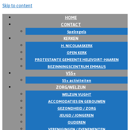
Skip to content
HOME
CONTACT
Spelregels
KERKEN
H. NICOLAASKERK
OPEN KERK
PROTESTANTE GEMEENTE HELEVOIRT-HAAREN
BEZINNINGSCENTRUM EMMAUS
V55+
55+ activiteiten
ZORG/WELZIJN
WELZIJN VUGHT
ACCOMODATIES EN GEBOUWEN
GEZONDHEID / ZORG
JEUGD / JONGEREN
OUDEREN
VERENIGINGEN / EVENEMENTEN