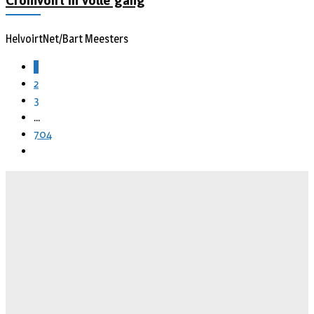
Cromvoirt in volle gang
HelvoirtNet/Bart Meesters
1
2
3
...
704