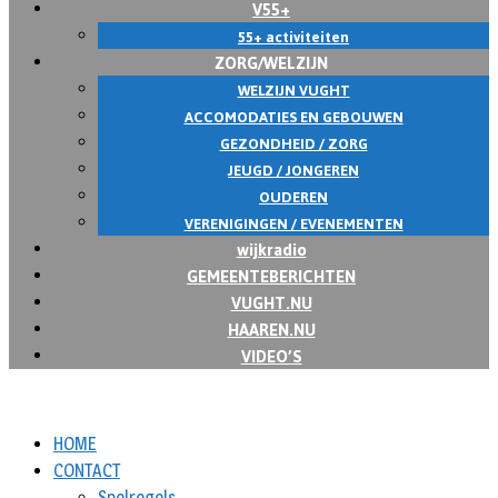
V55+
55+ activiteiten
ZORG/WELZIJN
WELZIJN VUGHT
ACCOMODATIES EN GEBOUWEN
GEZONDHEID / ZORG
JEUGD / JONGEREN
OUDEREN
VERENIGINGEN / EVENEMENTEN
wijkradio
GEMEENTEBERICHTEN
VUGHT.NU
HAAREN.NU
VIDEO’S
HOME
CONTACT
Spelregels