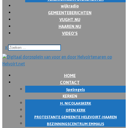
wijkradio
GEMEENTEBERICHTEN
VUGHT.NU
HAAREN.NU
VIDEO’S
x
HOME
CONTACT
Spelregels
KERKEN
H. NICOLAASKERK
OPEN KERK
PROTESTANTE GEMEENTE HELEVOIRT-HAAREN
BEZINNINGSCENTRUM EMMAUS