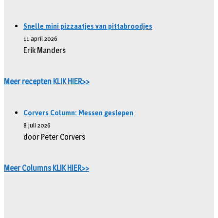
Snelle mini pizzaatjes van pittabroodjes
11 april 2026
Erik Manders
Meer recepten KLIK HIER>>
Corvers Column: Messen geslepen
8 juli 2026
door Peter Corvers
Meer Columns KLIK HIER>>