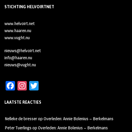
STICHTING HELVOIRTNET
www.helvoirt.net
www.haaren.nu
www.vught.nu
nieuws@helvoirt.net
info@haaren.nu
nieuws@vught.nu
Fa
In
T
ce
st
wi
LAATSTE REACTIES
b
ag
tt
oo
ra
er
Nelleke de bresser
op
Overleden: Annie Bolenius – Berkelmans
k
m
Peter Tuerlings
op
Overleden: Annie Bolenius – Berkelmans