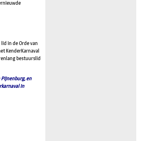
vernieuwde
lid in de Orde van
het KenderKarnaval
arenlang bestuurslid
 Pijnenburg, en
rkarnaval in