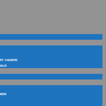
IRT-HAAREN
MAUS
UWEN