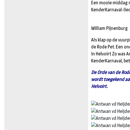
Een mooie middag m
KenderKarnaval-lied
William Pijnenburg
Als klap op de vuur
de Rode Pet. Een on
in Helvoirt Zo was A
KenderKarnaval, bet
De Orde van de Rode
wordt toegekend aan
Helvoirt.