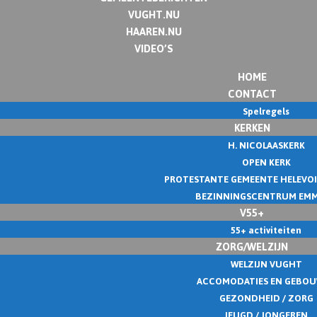
VUGHT.NU
HAAREN.NU
VIDEO’S
HOME
CONTACT
Spelregels
KERKEN
H. NICOLAASKERK
OPEN KERK
PROTESTANTE GEMEENTE HELEVO
BEZINNINGSCENTRUM EM
V55+
55+ activiteiten
ZORG/WELZIJN
WELZIJN VUGHT
ACCOMODATIES EN GEBO
GEZONDHEID / ZORG
JEUGD / JONGEREN