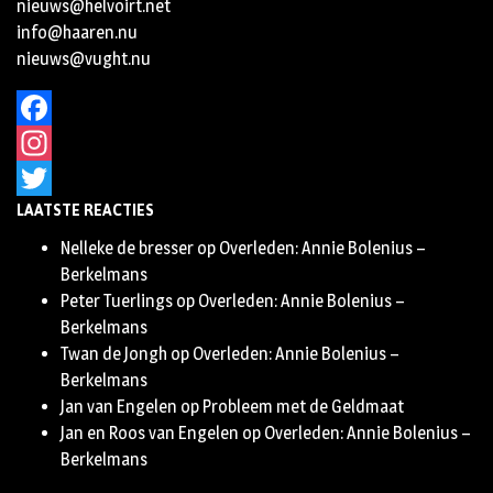
nieuws@helvoirt.net
info@haaren.nu
nieuws@vught.nu
Facebook
Instagram
LAATSTE REACTIES
Twitter
Nelleke de bresser
op
Overleden: Annie Bolenius –
Berkelmans
Peter Tuerlings
op
Overleden: Annie Bolenius –
Berkelmans
Twan de Jongh
op
Overleden: Annie Bolenius –
Berkelmans
Jan van Engelen
op
Probleem met de Geldmaat
Jan en Roos van Engelen
op
Overleden: Annie Bolenius –
Berkelmans