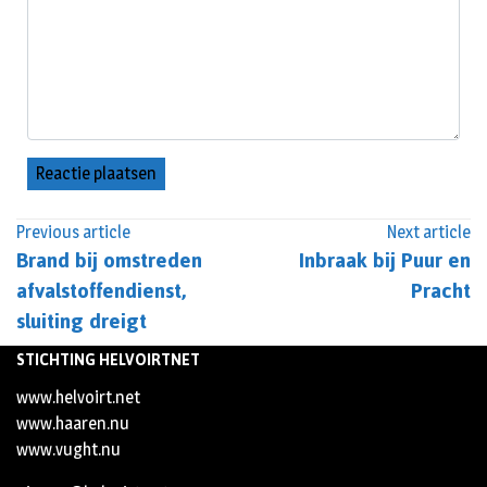
Previous article
Next article
Brand bij omstreden
Inbraak bij Puur en
afvalstoffendienst,
Pracht
sluiting dreigt
STICHTING HELVOIRTNET
www.helvoirt.net
www.haaren.nu
www.vught.nu