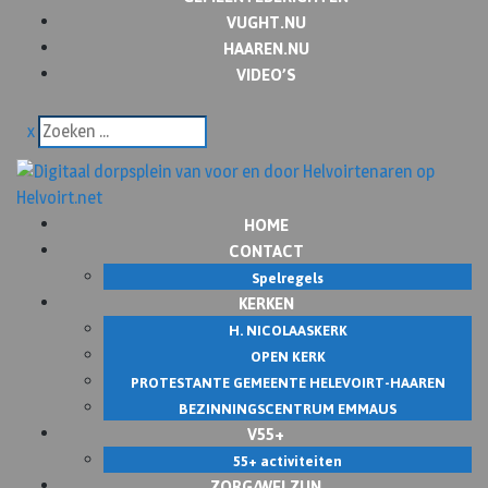
VUGHT.NU
HAAREN.NU
VIDEO’S
x
HOME
CONTACT
Spelregels
KERKEN
H. NICOLAASKERK
OPEN KERK
PROTESTANTE GEMEENTE HELEVOIRT-HAAREN
BEZINNINGSCENTRUM EMMAUS
V55+
55+ activiteiten
ZORG/WELZIJN