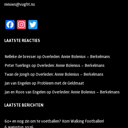
nieuws@vught.nu
Fa
In
T
ce
st
wi
LAATSTE REACTIES
b
ag
tt
oo
ra
er
Nelleke de bresser
op
Overleden: Annie Bolenius – Berkelmans
k
m
Peter Tuerlings
op
Overleden: Annie Bolenius – Berkelmans
Twan de Jongh
op
Overleden: Annie Bolenius – Berkelmans
Jan van Engelen
op
Probleem met de Geldmaat
Jan en Roos van Engelen
op
Overleden: Annie Bolenius – Berkelmans
LAATSTE BERICHTEN
60+ en nog zin om te voetballen? Kom Walking Footballen!
6 augustus 2026