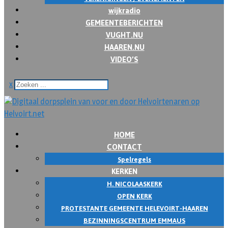
wijkradio
GEMEENTEBERICHTEN
VUGHT.NU
HAAREN.NU
VIDEO’S
x
HOME
CONTACT
Spelregels
KERKEN
H. NICOLAASKERK
OPEN KERK
PROTESTANTE GEMEENTE HELEVOIRT-HAAREN
BEZINNINGSCENTRUM EMMAUS