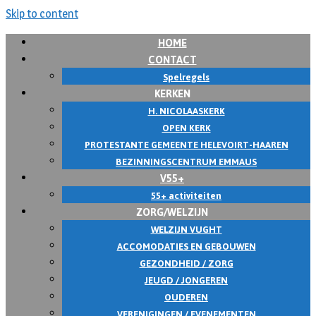
Skip to content
HOME
CONTACT
Spelregels
KERKEN
H. NICOLAASKERK
OPEN KERK
PROTESTANTE GEMEENTE HELEVOIRT-HAAREN
BEZINNINGSCENTRUM EMMAUS
V55+
55+ activiteiten
ZORG/WELZIJN
WELZIJN VUGHT
ACCOMODATIES EN GEBOUWEN
GEZONDHEID / ZORG
JEUGD / JONGEREN
OUDEREN
VERENIGINGEN / EVENEMENTEN