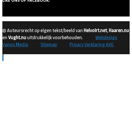
LIKE ONS OP FACEBOOK!
© Auteursrecht op eigen tekst/beeld van
Helvoirt.net
,
Haaren.nu
en
Vught.nu
uitdrukkelijk voorbehouden.
Webdesign
Vanoo Media
Sitemap
Privacy Verklaring AVG