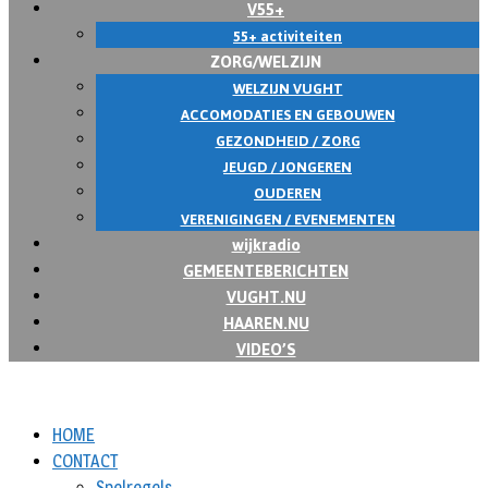
V55+
55+ activiteiten
ZORG/WELZIJN
WELZIJN VUGHT
ACCOMODATIES EN GEBOUWEN
GEZONDHEID / ZORG
JEUGD / JONGEREN
OUDEREN
VERENIGINGEN / EVENEMENTEN
wijkradio
GEMEENTEBERICHTEN
VUGHT.NU
HAAREN.NU
VIDEO’S
HOME
CONTACT
Spelregels