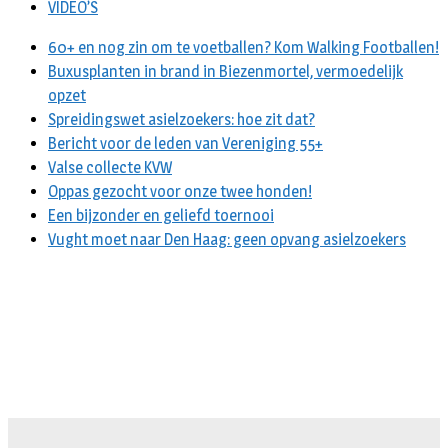
VIDEO’S
60+ en nog zin om te voetballen? Kom Walking Footballen!
Buxusplanten in brand in Biezenmortel, vermoedelijk
opzet
Spreidingswet asielzoekers: hoe zit dat?
Bericht voor de leden van Vereniging 55+
Valse collecte KVW
Oppas gezocht voor onze twee honden!
Een bijzonder en geliefd toernooi
Vught moet naar Den Haag: geen opvang asielzoekers