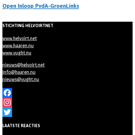
Open Inloop PvdA-GroenLinks
STICHTING HELVOIRTNET
www.helvoirt.net
www.haaren.nu
www.vught.nu
nieuws@helvoirt.net
info@haaren.nu
nieuws@vught.nu
Facebook
Instagram
Twitter
LAATSTE REACTIES