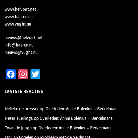
www.helvoirt.net
www.haaren.nu
www.vught.nu
nieuws@helvoirt.net
info@haaren.nu
nieuws@vught.nu
Fa
In
T
ce
st
wi
LAATSTE REACTIES
b
ag
tt
oo
ra
er
Nelleke de bresser
op
Overleden: Annie Bolenius – Berkelmans
k
m
Peter Tuerlings
op
Overleden: Annie Bolenius – Berkelmans
Twan de Jongh
op
Overleden: Annie Bolenius – Berkelmans
Jan van Engelen
op
Probleem met de Geldmaat