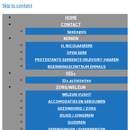
Skip to content
HOME
CONTACT
Spelregels
KERKEN
H. NICOLAASKERK
OPEN KERK
PROTESTANTE GEMEENTE HELEVOIRT-HAAREN
BEZINNINGSCENTRUM EMMAUS
V55+
55+ activiteiten
ZORG/WELZIJN
WELZIJN VUGHT
ACCOMODATIES EN GEBOUWEN
GEZONDHEID / ZORG
JEUGD / JONGEREN
OUDEREN
VERENIGINGEN / EVENEMENTEN