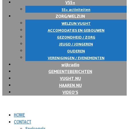
V55+
55+ activiteiten
ZORG/WELZIJN
WELZIJN VUGHT
ACCOMODATIES EN GEBOUWEN
GEZONDHEID / ZORG
JEUGD / JONGEREN
OUDEREN
VERENIGINGEN / EVENEMENTEN
wijkradio
GEMEENTEBERICHTEN
VUGHT.NU
HAAREN.NU
VIDEO’S
HOME
CONTACT
Spelregels