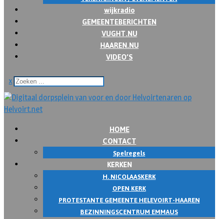
wijkradio
GEMEENTEBERICHTEN
VUGHT.NU
HAAREN.NU
VIDEO’S
x
HOME
CONTACT
Spelregels
KERKEN
H. NICOLAASKERK
OPEN KERK
PROTESTANTE GEMEENTE HELEVOIRT-HAAREN
BEZINNINGSCENTRUM EMMAUS