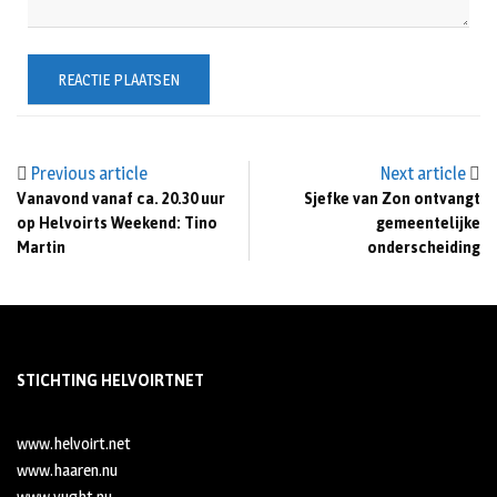
Previous article
Next article
Vanavond vanaf ca. 20.30 uur
Sjefke van Zon ontvangt
op Helvoirts Weekend: Tino
gemeentelijke
Martin
onderscheiding
STICHTING HELVOIRTNET
www.helvoirt.net
www.haaren.nu
www.vught.nu