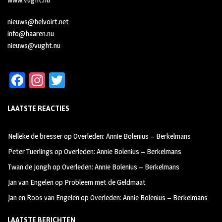
nieuws@helvoirt.net
info@haaren.nu
nieuws@vught.nu
Fa
In
T
ce
st
wi
LAATSTE REACTIES
b
ag
tt
oo
ra
er
Nelleke de bresser
op
Overleden: Annie Bolenius – Berkelmans
k
m
Peter Tuerlings
op
Overleden: Annie Bolenius – Berkelmans
Twan de Jongh
op
Overleden: Annie Bolenius – Berkelmans
Jan van Engelen
op
Probleem met de Geldmaat
Jan en Roos van Engelen
op
Overleden: Annie Bolenius – Berkelmans
LAATSTE BERICHTEN