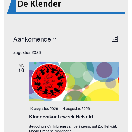
De Klender