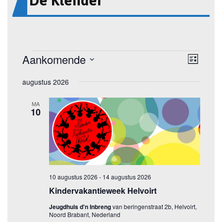
De Klender