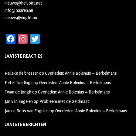
nieuws@helvoirt.net
info@haaren.nu
nieuws@vught.nu
Fa
In
T
ce
st
wi
LAATSTE REACTIES
b
ag
tt
oo
ra
er
Nelleke de bresser
op
Overleden: Annie Bolenius – Berkelmans
k
m
Peter Tuerlings
op
Overleden: Annie Bolenius – Berkelmans
Twan de Jongh
op
Overleden: Annie Bolenius – Berkelmans
Jan van Engelen
op
Probleem met de Geldmaat
Jan en Roos van Engelen
op
Overleden: Annie Bolenius – Berkelmans
LAATSTE BERICHTEN