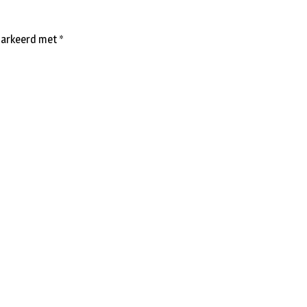
emarkeerd met
*