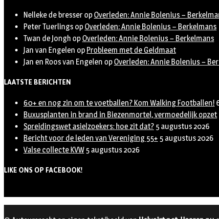
Nelleke de bresser
op
Overleden: Annie Bolenius – Berkelma
Peter Tuerlings
op
Overleden: Annie Bolenius – Berkelmans
Twan de Jongh
op
Overleden: Annie Bolenius – Berkelmans
Jan van Engelen
op
Probleem met de Geldmaat
Jan en Roos van Engelen
op
Overleden: Annie Bolenius – Be
LAATSTE BERICHTEN
60+ en nog zin om te voetballen? Kom Walking Footballen!
Buxusplanten in brand in Biezenmortel, vermoedelijk opzet
Spreidingswet asielzoekers: hoe zit dat?
5 augustus 2026
Bericht voor de leden van Vereniging 55+
5 augustus 2026
Valse collecte KVW
5 augustus 2026
LIKE ONS OP FACEBOOK!