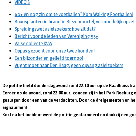
VIDEO’S
60+ en nog zin om te voetballen? Kom Walking Footballen!
Buxusplanten in brand in Biezenmortel, vermoedelijk opzet
Spreidingswet asielzoekers: hoe zit dat?
Bericht voor de leden van Vereniging 55+
Valse collecte KVW
Oppas gezocht voor onze twee honden!
Een bijzonder en geliefd toernooi
Vught moet naar Den Haag: geen opvang asielzoekers
De politie hield donderdagavond rond 22.10 uur op de Raadhuisstraa
Eerder op de avond, rond 22.00 uur, zouden zij in het Park Reeburg 
geslagen door een van de verdachten. Door de dreigementen en het
Signalement
Kort na het incident werd de politie gealarmeerd en dankzij een 