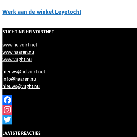
Werk aan de winkel Leyetocht
STICHTING HELVOIRTNET
www.helvoirt.net
www.haaren.nu
www.vught.nu
nieuws@helvoirt.net
info@haaren.nu
nieuws@vught.nu
Facebook
Instagram
Twitter
LAATSTE REACTIES