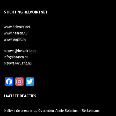
STICHTING HELVOIRTNET
www.helvoirt.net
www.haaren.nu
www.vught.nu
nieuws@helvoirt.net
info@haaren.nu
nieuws@vught.nu
Fa
In
T
ce
st
wi
LAATSTE REACTIES
b
ag
tt
oo
ra
er
Nelleke de bresser
op
Overleden: Annie Bolenius – Berkelmans
k
m