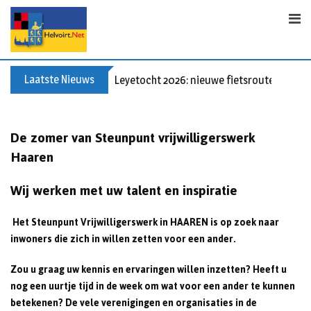
S
k
i
p
t
Laatste Nieuws
Leyetocht 2026: nieuwe fietsroutes
o
c
o
De zomer van Steunpunt vrijwilligerswerk
n
Haaren
t
e
Wij werken met uw talent en inspiratie
n
t
Het Steunpunt Vrijwilligerswerk in HAAREN is op zoek naar
inwoners die zich in willen zetten voor een ander.
Zou u graag uw kennis en ervaringen willen inzetten? Heeft u
nog een uurtje tijd in de week om wat voor een ander te kunnen
betekenen? De vele verenigingen en organisaties in de