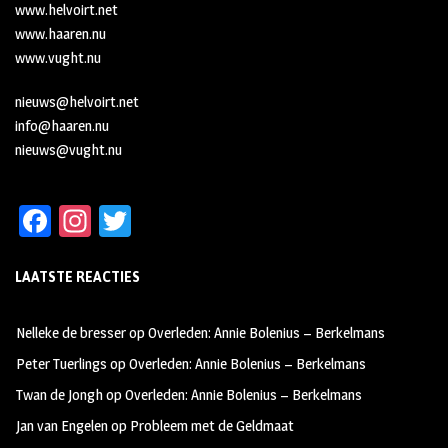
www.helvoirt.net
www.haaren.nu
www.vught.nu
nieuws@helvoirt.net
info@haaren.nu
nieuws@vught.nu
Fa
In
T
ce
st
wi
LAATSTE REACTIES
b
ag
tt
oo
ra
er
Nelleke de bresser
op
Overleden: Annie Bolenius – Berkelmans
k
m
Peter Tuerlings
op
Overleden: Annie Bolenius – Berkelmans
Twan de Jongh
op
Overleden: Annie Bolenius – Berkelmans
Jan van Engelen
op
Probleem met de Geldmaat