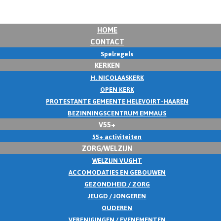
HOME
CONTACT
Spelregels
KERKEN
H. NICOLAASKERK
OPEN KERK
PROTESTANTE GEMEENTE HELEVOIRT-HAAREN
BEZINNINGSCENTRUM EMMAUS
V55+
55+ activiteiten
ZORG/WELZIJN
WELZIJN VUGHT
ACCOMODATIES EN GEBOUWEN
GEZONDHEID / ZORG
JEUGD / JONGEREN
OUDEREN
VERENIGINGEN / EVENEMENTEN