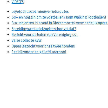
VIDEO’S
Leyetocht 2026: nieuwe fietsroutes
60+ en nog zin om te voetballen? Kom Walking Footballen!
Buxusplanten in brand in Biezenmortel, vermoedelijk opzet
Spreidingswet asielzoekers: hoe zit dat?
Bericht voor de leden van Vereniging 55+
Valse collecte KVW
Oppas gezocht voor onze twee honden!
Een bijzonder en geliefd toernooi