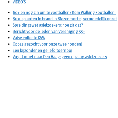
VIDEO’S
60+ en nog zin om te voetballen? Kom Walking Footballen!
Buxusplanten in brand in Biezenmortel, vermoedelijk opzet
Spreidingswet asielzoekers: hoe zit dat?
Bericht voor de leden van Vereniging 55+
Valse collecte KVW
Oppas gezocht voor onze twee honden!
Een bijzonder en geliefd toernooi
Vught moet naar Den Haag: geen opvang asielzoekers