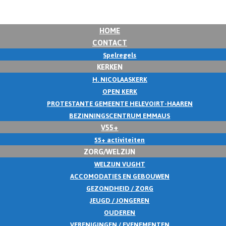
HOME
CONTACT
Spelregels
KERKEN
H. NICOLAASKERK
OPEN KERK
PROTESTANTE GEMEENTE HELEVOIRT-HAAREN
BEZINNINGSCENTRUM EMMAUS
V55+
55+ activiteiten
ZORG/WELZIJN
WELZIJN VUGHT
ACCOMODATIES EN GEBOUWEN
GEZONDHEID / ZORG
JEUGD / JONGEREN
OUDEREN
VERENIGINGEN / EVENEMENTEN