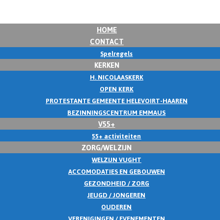
HOME
CONTACT
Spelregels
KERKEN
H. NICOLAASKERK
OPEN KERK
PROTESTANTE GEMEENTE HELEVOIRT-HAAREN
BEZINNINGSCENTRUM EMMAUS
V55+
55+ activiteiten
ZORG/WELZIJN
WELZIJN VUGHT
ACCOMODATIES EN GEBOUWEN
GEZONDHEID / ZORG
JEUGD / JONGEREN
OUDEREN
VERENIGINGEN / EVENEMENTEN