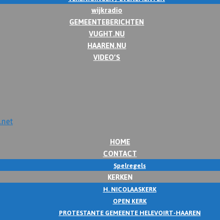
wijkradio
GEMEENTEBERICHTEN
VUGHT.NU
HAAREN.NU
VIDEO’S
HOME
CONTACT
Spelregels
KERKEN
H. NICOLAASKERK
OPEN KERK
PROTESTANTE GEMEENTE HELEVOIRT-HAAREN